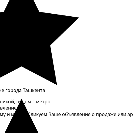
е города Ташкента
никой, рядом с метро.
явление
му и мы опубликуем Ваше объявление о продаже или а