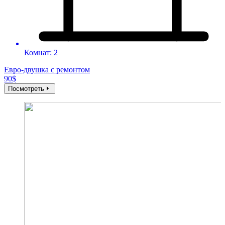
Комнат: 2
Евро-двушка с ремонтом
Н
90$
2
Посмотреть