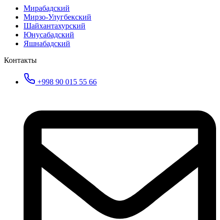
Мирабадский
Мирзо-Улугбекский
Шайхантахурский
Юнусабадский
Яшнабадский
Контакты
+998 90 015 55 66