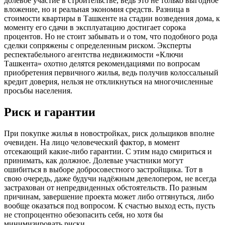
долевое участие в строительстве, ведь это не только выгодное
вложение, но и реальная экономия средств. Разница в
стоимости квартиры в Ташкенте на стадии возведения дома, к
моменту его сдачи в эксплуатацию достигает сорока
процентов. Но не стоит забывать и о том, что подобного рода
сделки сопряжены с определенным риском. Эксперты
респектабельного агентства недвижимости «Ключи
Ташкента» охотно делятся рекомендациями по вопросам
приобретения первичного жилья, ведь получив колоссальный
кредит доверия, нельзя не откликнуться на многочисленные
просьбы населения.
Риск и гарантии
При покупке жилья в новостройках, риск дольщиков вполне
очевиден. На лицо человеческий фактор, в момент
отсекающий какие-либо гарантии. С этим надо смириться и
принимать, как должное. Долевые участники могут
ошибиться в выборе добросовестного застройщика. Тот в
свою очередь, даже будучи надёжным девелопером, не всегда
застрахован от непредвиденных обстоятельств. По разным
причинам, завершение проекта может либо оттянуться, либо
вообще оказаться под вопросом. К счастью выход есть, пусть
не стопроцентно обезопасить себя, но хотя бы
минимизировать риски.