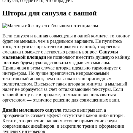
санузла, создайте то, что порадует.
Шторы для санузла с ванной
Если санузел и ванная совмещены в одной комнате, то хлопот
будет не меньше, чем в раздельном варианте. Не пугайтесь
того, что унитаз практически рядом с ванной, творческая
смекалка поможет с легкостью решить вопрос.
Санузлы
маленькой площади
не позволяют вместить душевую кабину,
поэтому будем руководствоваться здравым смыслом.
Привычная в этом случае шторка идеально гармонирует с
интерьером. Но лучше предпочесть непромокаемый
текстильный аналог, чем пользоваться неприглядным
полиэтиленом. Высыхает такая штора за минуты, а мыльный
налет не образуется за счет отталкивающей текстуры. Если
таковой нет у вас в продаже, то можно воспользоваться
оргстеклом — отличное решение для совмещенных ванн.
Дизайн маленького санузла
только выигрывает, а
прозрачность создает эффект отсутствия какой-либо шторы.
Кстати, это решение нашло массовое применение среди
современных дизайнеров, и закрепило тренд в оформлении
душевых интерьеров