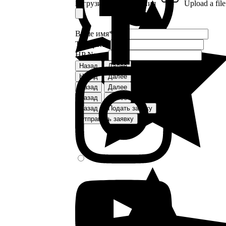
Загрузите изображения
Upload a file
Ваше имя
*
Телефон
*
HP Name
Назад
Далее
Назад
Далее
Назад
Далее
Назад
Далее
Назад
Подать заявку
Отправить заявку