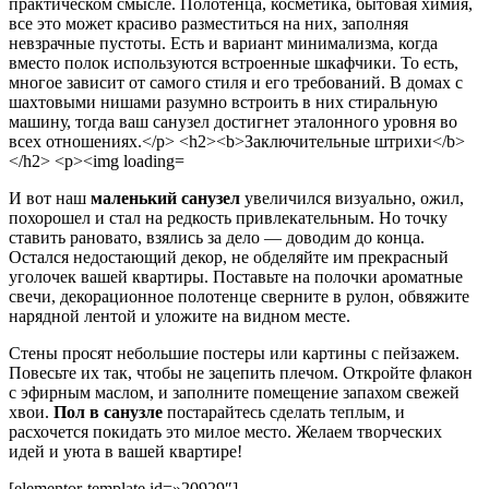
И вот наш
маленький санузел
увеличился визуально, ожил,
похорошел и стал на редкость привлекательным. Но точку
ставить рановато, взялись за дело — доводим до конца.
Остался недостающий декор, не обделяйте им прекрасный
уголочек вашей квартиры. Поставьте на полочки ароматные
свечи, декорационное полотенце сверните в рулон, обвяжите
нарядной лентой и уложите на видном месте.
Стены просят небольшие постеры или картины с пейзажем.
Повесьте их так, чтобы не зацепить плечом. Откройте флакон
с эфирным маслом, и заполните помещение запахом свежей
хвои.
Пол в санузле
постарайтесь сделать теплым, и
расхочется покидать это милое место. Желаем творческих
идей и уюта в вашей квартире!
[elementor-template id=»20929″]